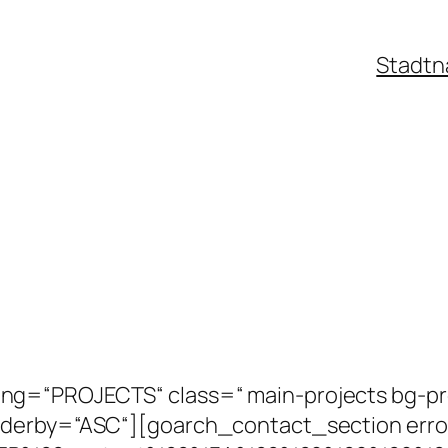
Stadtn
ng=“PROJECTS“ class=“ main-projects bg-
rderby=“ASC“][goarch_contact_section erro