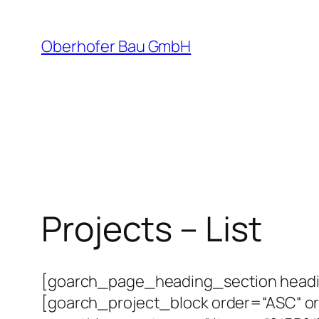
Zum
Inhalt
Oberhofer Bau GmbH
springen
Projects – List
[goarch_page_heading_section headi
[goarch_project_block order=“ASC“ o