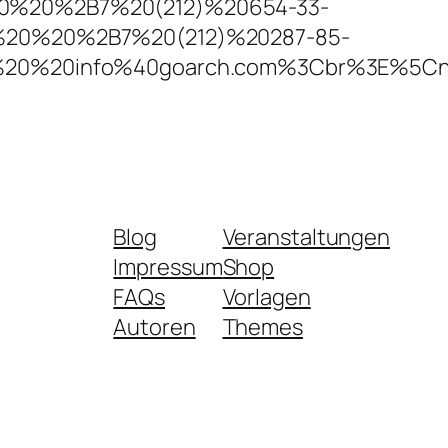
0%20%2B7%20(212)%20654-33-
%20%2B7%20(212)%20287-85-
%20info%40goarch.com%3Cbr%3E%5Cn
Blog
Veranstaltungen
Impressum
Shop
FAQs
Vorlagen
Autoren
Themes