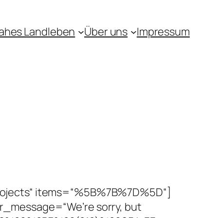
ahes Landleben
Über uns
Impressum
projects“ items=“%5B%7B%7D%5D“]
r_message=“We’re sorry, but