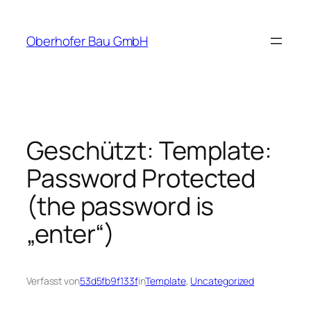
Zum
Inhalt
Oberhofer Bau GmbH
springen
Geschützt: Template:
Password Protected
(the password is
„enter“)
Verfasst von
53d5fb9f133f
in
Template
, 
Uncategorized